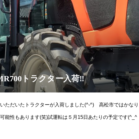
R700トラクター入荷‼️
いただいたトラクターが入荷しました(^-^) 高松市ではかな
能性もあります(笑)試運転は５月15日あたりの予定です(^_^