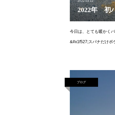
2022.03.12
2022年 初
今日は、とても暖かくバ
&#x1f527;スパナ
てから、一気に疲れがき
ブログ