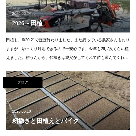
2026.06.24
2026～田植
田植も、6/20.21でほぼ終わりました。まだ残っている農家さんもおり
ますが、ゆっくり対応できるので一安心です。今年も2町7反くらい植
えました。耕うんから、代掻きは親父がしてくれて苗も運んでくれた
り手伝ってくれているので、凄く楽をさせてもらってま
ブログ
2026.06.10
籾撒きと田植えとバイク