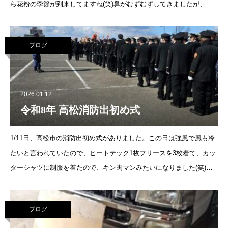
ら花粉の季節が到来してますね(笑)鼻がむずむずしてきましたが、い
きなり薬に頼るより、戦ってからどうしようもなくな
ブログ
2026.01.12
令和8年 高松消防出初め式
1/11日、高松市の消防出初め式がありました。この日は強風で風も冷
たいと言われていたので、ヒートテック1枚フリースを3枚着て、カッ
ターシャツに制服を着たので、キン肉マンみたいになりました(笑)ズ
ボンも、3枚はいてから制服のズボンなので、建物の中に入るとめっ
ちゃ暑いし、肩
ブログ