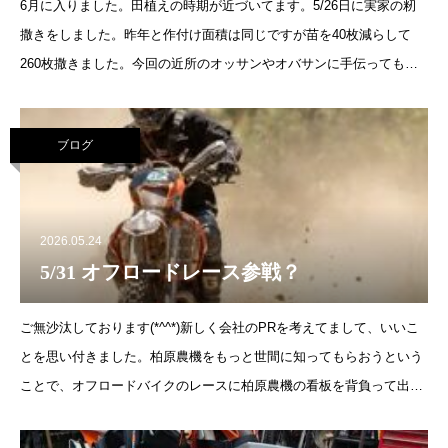
6月に入りました。田植えの時期が近づいてます。5/26日に実家の籾
撒きをしました。昨年と作付け面積は同じですが苗を40枚減らして
260枚撒きました。今回の近所のオッサンやオバサンに手伝ってもら
って、無事に終えました。近所のオッサン、オバサンいつもありがと
う。感謝
ブログ
2026.05.24
5/31 オフロードレース参戦？
ご無沙汰しております(*^^*)新しく会社のPRを考えてまして、いいこ
とを思い付きました。柏原農機をもっと世間に知ってもらおうという
ことで、オフロードバイクのレースに柏原農機の看板を背負って出る
ことになりました。選手は三代目、柏原農機の取締役です(笑)近