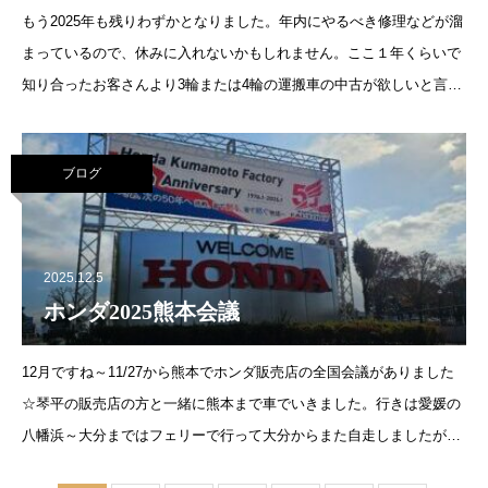
もう2025年も残りわずかとなりました。年内にやるべき修理などが溜
まっているので、休みに入れないかもしれません。ここ１年くらいで
知り合ったお客さんより3輪または4輪の運搬車の中古が欲しいと言わ
れ、こちらの倉庫の奥で眠っているのを発見され、欲しいと言わ
ブログ
2025.12.5
ホンダ2025熊本会議
12月ですね～11/27から熊本でホンダ販売店の全国会議がありました
☆琴平の販売店の方と一緒に熊本まで車でいきました。行きは愛媛の
八幡浜～大分まではフェリーで行って大分からまた自走しましたが感
覚的に熊本は近かった(*^^*) 平日だったので人も少なくて快適☆ 船