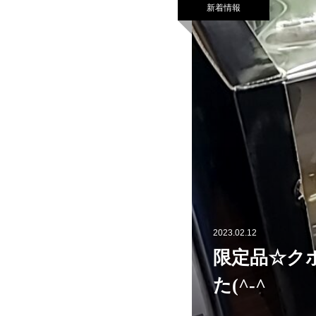
新着情報
2023.02.12
限定品☆クボ
た(^-^ゞ