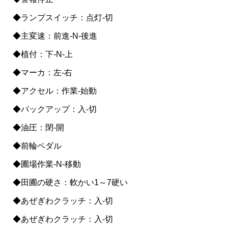
◆ランプスイッチ：点灯-切
◆主変速：前進-N-後進
◆植付：下-N-上
◆マーカ：左-右
◆アクセル：作業-始動
◆バックアップ：入-切
◆油圧：閉-開
◆前輪ペダル
◆圃場作業-N-移動
◆田圃の硬さ：軟かい1～7硬い
◆あぜぎわクラッチ：入-切
◆あぜぎわクラッチ：入-切