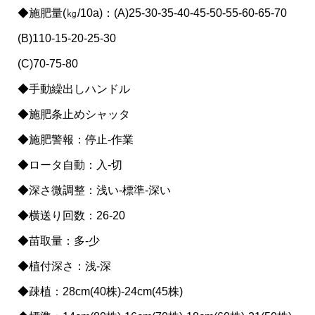
◆施肥量(㎏/10a)：(A)25-30-35-40-45-50-55-60-65-70
(B)110-15-20-25-30
(C)70-75-80
◆手動繰出しハンドル
◆施肥条止めシャッタ
◆施肥警報：停止-作業
◆ロータ自動：入-切
◆深さ微調整：浅い-標準-深い
◆横送り回数：26-20
◆苗取量：多-少
◆植付深さ：浅-深
◆疎植：28cm(40株)-24cm(45株)