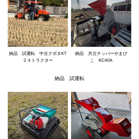
納品 試運転 中古クボタKT
納品 共立チッパーやまび
２４トラクター
こ KC40A
納品 試運転