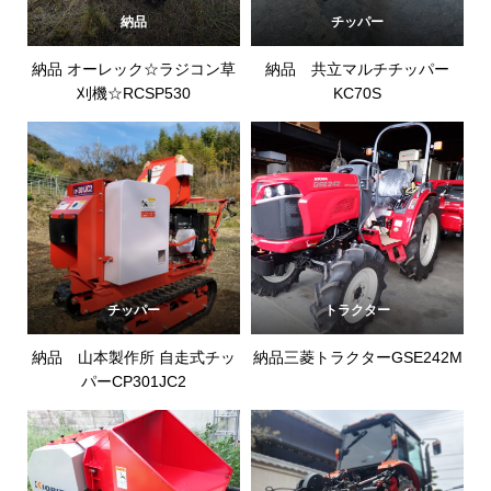
納品
チッパー
納品 オーレック☆ラジコン草
納品 共立マルチチッパー
刈機☆RCSP530
KC70S
チッパー
トラクター
納品 山本製作所 自走式チッ
納品三菱トラクターGSE242M
パーCP301JC2