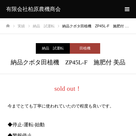
有限会社柏原農機商会
実績
納品 試運転
納品クボタ田植機 ZP45L-F 施肥付 美品
ホーム
納品 試運転
田植機
納品クボタ田植機 ZP45L-F 施肥付 美品
sold out！
今までとても丁寧に使われていたので程度も良いです。
◆停止-運転-始動
◆警報停止