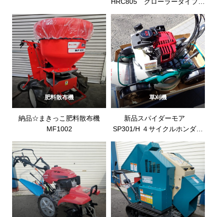
HRC805 クローラータイプ
ブルモアー
肥料散布機
草刈機
納品☆まきっこ肥料散布機
新品スパイダーモア
MF1002
SP301/H ４サイクルホンダエ
ンジン