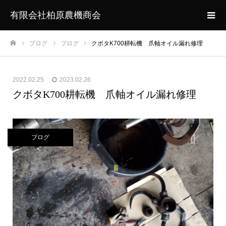
有限会社柏原農機商会
ブログ
ブログ
クボタK700耕転機 爪軸オイル漏れ修理
ホーム
2022.02.25
2023.02.26
クボタK700耕転機 爪軸オイル漏れ修理
ブログ