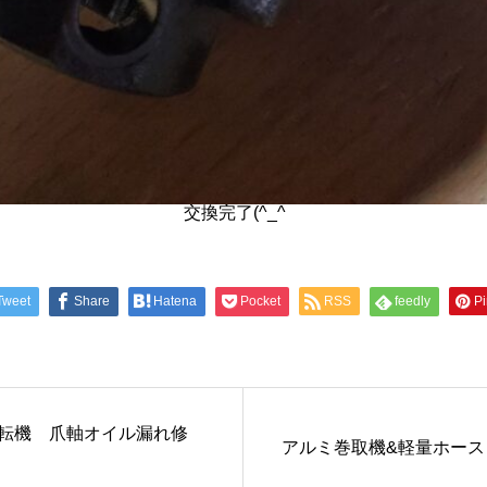
交換完了(^_^ゞ
Tweet
Share
Hatena
Pocket
RSS
feedly
Pi
耕転機 爪軸オイル漏れ修
アルミ巻取機&軽量ホース