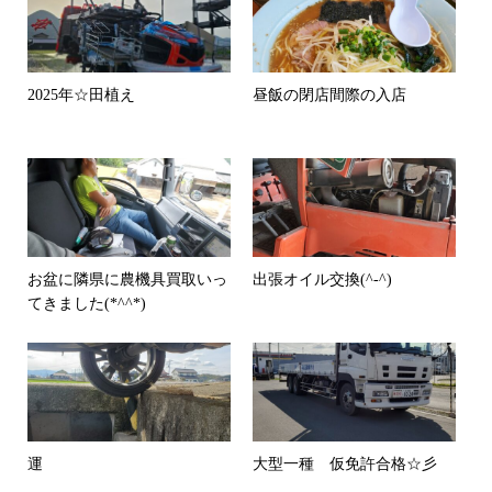
2025年☆田植え
昼飯の閉店間際の入店
お盆に隣県に農機具買取いっ
出張オイル交換(^-^)
てきました(*^^*)
運
大型一種 仮免許合格☆彡