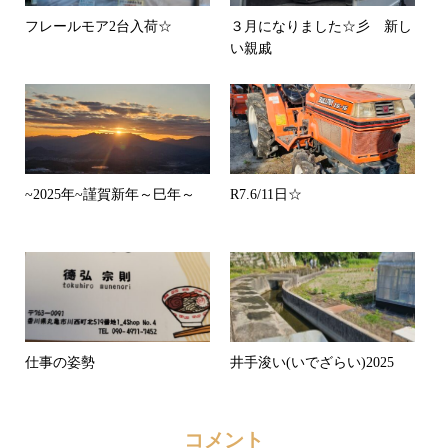
フレールモア2台入荷☆
３月になりました☆彡 新し
い親戚
~2025年~謹賀新年～巳年～
R7.6/11日☆
仕事の姿勢
井手浚い(いでざらい)2025
コメント