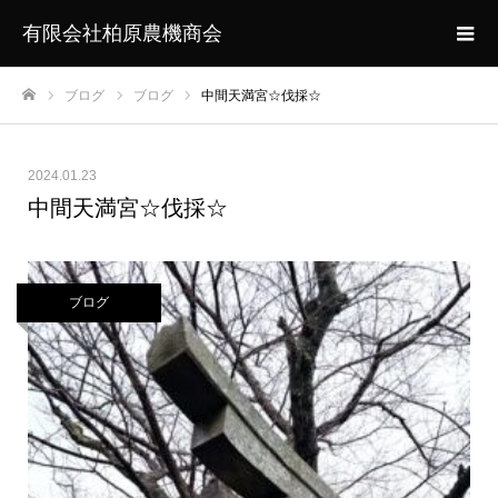
有限会社柏原農機商会
ブログ
ブログ
中間天満宮☆伐採☆
ホーム
2024.01.23
中間天満宮☆伐採☆
ブログ