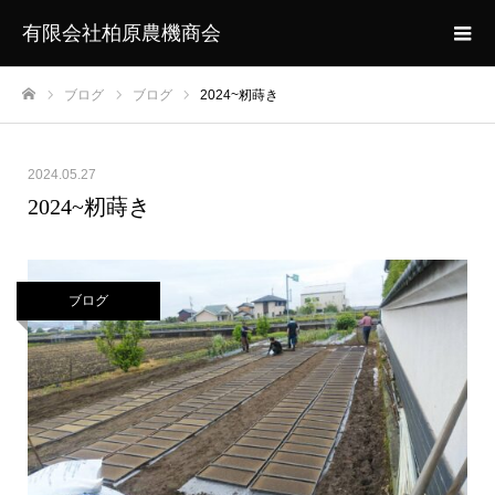
有限会社柏原農機商会
ブログ
ブログ
2024~籾蒔き
ホーム
2024.05.27
2024~籾蒔き
ブログ