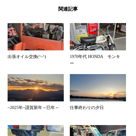
関連記事
出張オイル交換(^-^)
1970年代 HONDA モンキ
ー
~2025年~謹賀新年～巳年～
仕事終わりの夕日