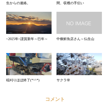
生からの連絡。
間、収穫の手伝い
~2025年~謹賀新年～巳年～
中條鮮魚店さん～仏生山
稲刈りほぼ終了(*^^*)
サクラ🌸
コメント