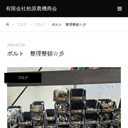
有限会社柏原農機商会
ブログ
ブログ
ボルト 整理整頓☆彡
ホーム
2024.02.10
ボルト 整理整頓☆彡
ブログ