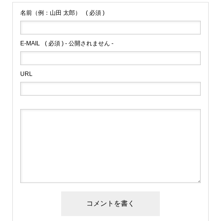
名前（例：山田 太郎）
( 必須 )
E-MAIL
( 必須 ) - 公開されません -
URL