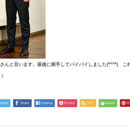
さんと言います。最後に握手してバイバイしました(*^^*) 
！
Tweet
Share
Hatena
Pocket
RSS
feedly
Pi