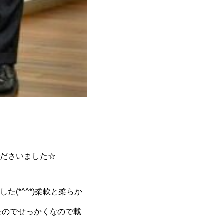
ださいました☆
(*^^*)柔軟と柔らか
たのでせっかくなので載