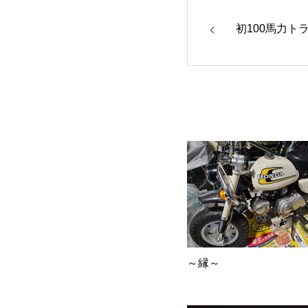
初100馬力ト
～縁～